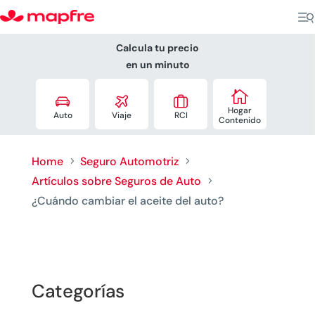
Calcula tu precio
en un minuto




Hogar
Auto
Viaje
RCI
Contenido
Home
Seguro Automotriz
5
5
Artículos sobre Seguros de Auto
5
¿Cuándo cambiar el aceite del auto?
Categorías