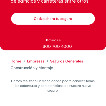
de edificios y carreteras entre otros.
Cotiza ahora tu seguro
Llámanos al
600 700 4000
Home
Empresas
Seguros Generales
5
5
5
Construcción y Montaje
Hemos realizado un vídeo donde podrá conocer todas
las coberturas y características de nuestro nuevo
seguro.