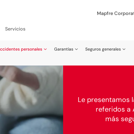
Mapfre Corpora
Servicios
ccidentes personales
Garantías
Seguros generales
Le presentamos 
referidos a
más segu