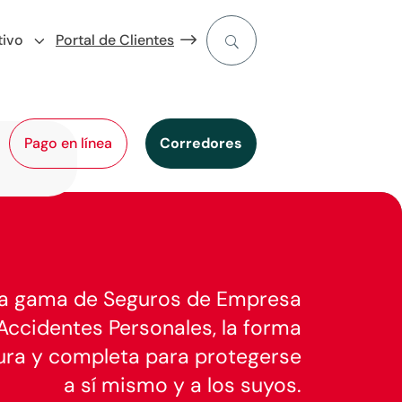
tivo
Portal de Clientes
Pago en línea
Corredores
la gama de Seguros de Empresa
 Accidentes Personales, la forma
ra y completa para protegerse
a sí mismo y a los suyos.