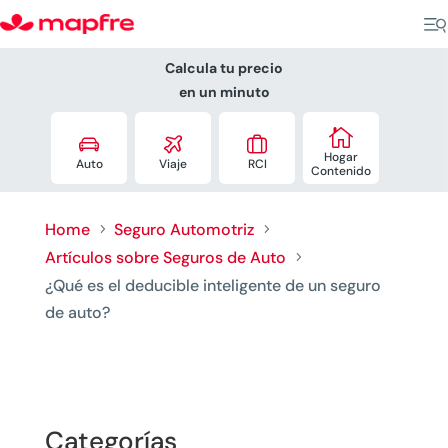
Calcula tu precio
en un minuto




Hogar
Auto
Viaje
RCI
Contenido
Home
Seguro Automotriz
5
5
Artículos sobre Seguros de Auto
5
¿Qué es el deducible inteligente de un seguro
de auto?
Categorías