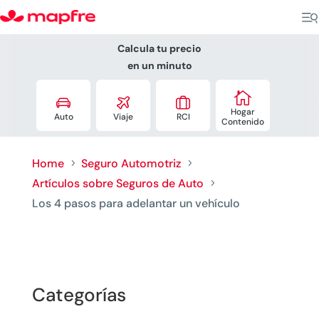
Calcula tu precio
en un minuto




Hogar
Auto
Viaje
RCI
Contenido
Home
Seguro Automotriz
5
5
Artículos sobre Seguros de Auto
5
Los 4 pasos para adelantar un vehículo
Categorías