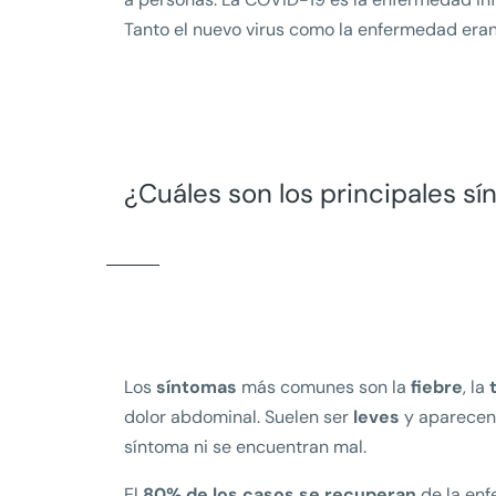
Tanto el nuevo virus como la enfermedad eran
¿Cuáles son los principales s
Los
síntomas
más comunes son la
fiebre
, la
dolor abdominal. Suelen ser
leves
y aparece
síntoma ni se encuentran mal.
El
80% de los casos se recuperan
de la en