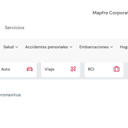
Mapfre Corpora
Servicios
Salud
Accidentes personales
Embarcaciones
Hog



Auto
Viaje
RCI
ronavirus