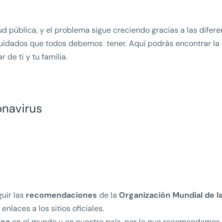
 pública, y el problema sigue creciendo gracias a las difere
cuidados que todos debemos tener. Aquí podrás encontrar la 
de ti y tu familia.
onavirus
uir las
recomendaciones
de la
Organización Mundial de l
enlaces a los sitios oficiales.
ica
en el mundo y en nuestro país, por lo que recomendamos