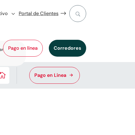
tivo
Portal de Clientes
Pago en línea
Corredores
ar

Pago en Línea