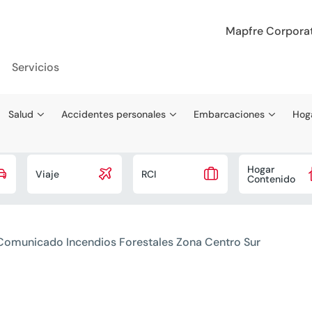
Mapfre Corpora
Servicios
Salud
Accidentes personales
Embarcaciones
Hog
Hogar



Viaje
RCI
Contenido
Comunicado Incendios Forestales Zona Centro Sur