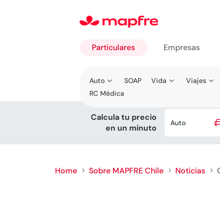
Particulares
Empresas
Ir a
Auto
SOAP
Vida
Viajes
Particulares
RC Médica
Calcula tu precio
Auto
en un minuto
Home
Sobre MAPFRE Chile
Noticias
5
5
5