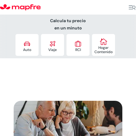
Calcula tu precio
en un minuto




Hogar
Auto
Viaje
RCI
Contenido