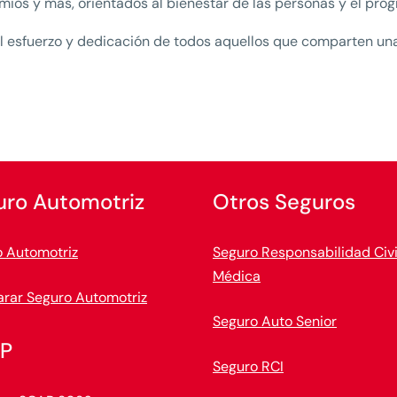
mios y más, orientados al bienestar de las personas y el prog
l esfuerzo y dedicación de todos aquellos que comparten una 
uro Automotriz
Otros Seguros
 Automotriz
Seguro Responsabilidad Civi
Médica
rar Seguro Automotriz
Seguro Auto Senior
P
Seguro RCI